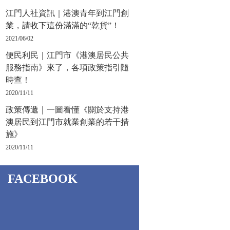
江門人社資訊｜港澳青年到江門創
業，請收下這份滿滿的“乾貨”！
2021/06/02
便民利民｜江門市《港澳居民公共
服務指南》來了，各項政策指引隨
時查！
2020/11/11
政策傳遞｜一圖看懂《關於支持港
澳居民到江門市就業創業的若干措
施》
2020/11/11
FACEBOOK