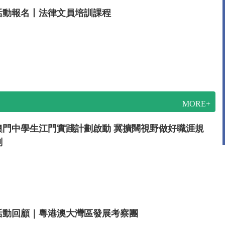
活動報名丨法律文員培訓課程
MORE+
澳門中學生江門實踐計劃啟動 冀擴闊視野做好職涯規
劃
活動回顧｜粵港澳大灣區發展考察團