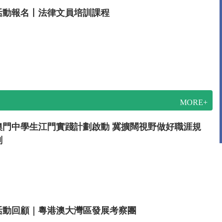
活動報名丨法律文員培訓課程
MORE+
澳門中學生江門實踐計劃啟動 冀擴闊視野做好職涯規
劃
活動回顧｜粵港澳大灣區發展考察團