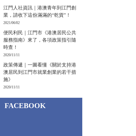
江門人社資訊｜港澳青年到江門創
業，請收下這份滿滿的“乾貨”！
2021/06/02
便民利民｜江門市《港澳居民公共
服務指南》來了，各項政策指引隨
時查！
2020/11/11
政策傳遞｜一圖看懂《關於支持港
澳居民到江門市就業創業的若干措
施》
2020/11/11
FACEBOOK