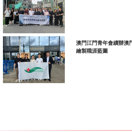
澳門江門青年會續辦澳
繪製職涯藍圖