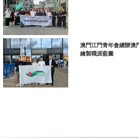
澳門江門青年會續辦澳
繪製職涯藍圖